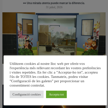
👀 Una mirada atenta puede marcar la diferencia.
31 juliol, 2026
Utilitzem cookies al nostre lloc web per oferir-vos
l'experiència més rellevant recordant les vostres preferències
València reforma l’Escola Infantil Pardalets i instal·larà aire condicionat a totes
i visites repetides. En fer clic a "Acceptar-ho tot", accepteu
les aules
l'ús de TOTES les cookies. Tanmateix, podeu visitar
5 agost, 2026
"Configuració de les galetes" per proporcionar un
consentiment controlat.
Configuració cookies
Accepta tot