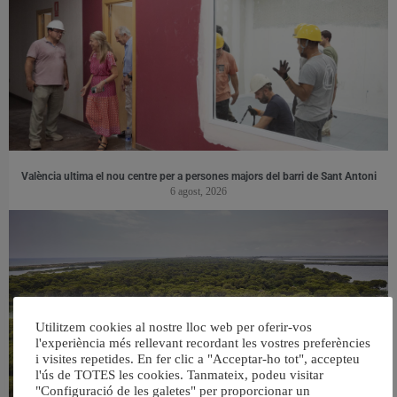
València ultima el nou centre per a persones majors del barri de Sant Antoni
6 agost, 2026
Utilitzem cookies al nostre lloc web per oferir-vos
l'experiència més rellevant recordant les vostres preferències
i visites repetides. En fer clic a "Acceptar-ho tot", accepteu
l'ús de TOTES les cookies. Tanmateix, podeu visitar
"Configuració de les galetes" per proporcionar un