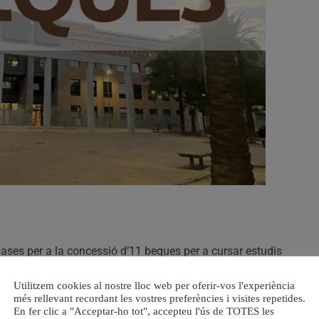
bases per a la concessió d’11 beques per a cursar estudis
i Cicles Formatius de Grau Mitjà i Superior en l’Institut
Utilitzem cookies al nostre lloc web per oferir-vos l'experiència
 termini per a presentar les sol·licituds serà de l’11 de
més rellevant recordant les vostres preferències i visites repetides.
En fer clic a "Acceptar-ho tot", accepteu l'ús de TOTES les