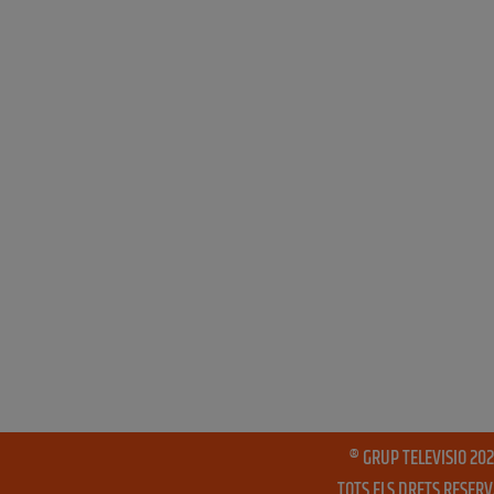
® GRUP TELEVISIO 202
TOTS ELS DRETS RESER