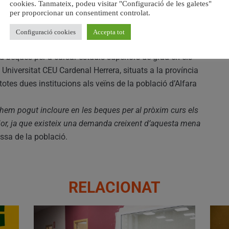
cookies. Tanmateix, podeu visitar "Configuració de les galetes"
per proporcionar un consentiment controlat.
preveu en el conveni entre l’ajuntament d’Alfara del
 25 de novembre de 2020, es convoca una beca per a
Configuració cookies
Accepta tot
or en l’Institut Superior d’Estudis Professionals CEU
 beques per a cursar estudis superiors de grau en els
a Universitat CEU Cardenal Herrera, situats a la província
totes dues institucions als veïns de la població d’Alfara
s hem pogut incloure en les beques per al pròxim curs els
rior, ja que existeix una demanda creixent d’aquesta mena
ssa de la població.
RELACIONAT