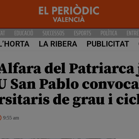
TAT
EDUCACIÓ
SUCCESSOS
ESPORTS
POLÍTICA
ENTRE
L’HORTA
LA RIBERA
PUBLICITAT
’Alfara del Patriarc
U San Pablo convoca
rsitaris de grau i ci
9:55 am