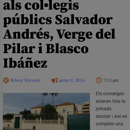
als col•legis
públics Salvador
Andrés, Verge del
Pilar i Blasco
Ibáñez
Ribera Televisió
gener 8, 2016
7:13 pm
Els conserges
estaran tota la
jornada
escolar i així es
compleix una