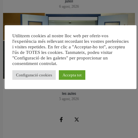
juliol
6 agost, 2026
Utilitzem cookies al nostre lloc web per oferir-vos
l'experiència més rellevant recordant les vostres preferències
i visites repetides. En fer clic a "Acceptar-ho tot", accepteu
l'ús de TOTES les cookies. Tanmateix, podeu visitar
"Configuració de les galetes" per proporcionar un
consentiment controlat.
Configuració cookies
Accepta tot
València reforma l’Escola Infantil Pardalets i instal·larà aire condicionat a totes
les aules
5 agost, 2026