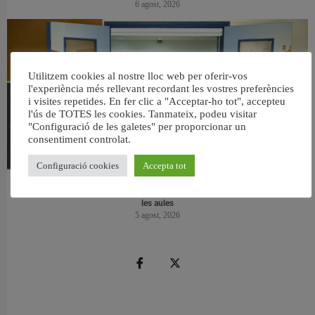
6 agost, 2026
Utilitzem cookies al nostre lloc web per oferir-vos
l'experiència més rellevant recordant les vostres preferències
i visites repetides. En fer clic a "Acceptar-ho tot", accepteu
l'ús de TOTES les cookies. Tanmateix, podeu visitar
"Configuració de les galetes" per proporcionar un
consentiment controlat.
Configuració cookies
Accepta tot
València reforma l’Escola Infantil Pardalets i instal·larà aire condicionat a totes
les aules
5 agost, 2026