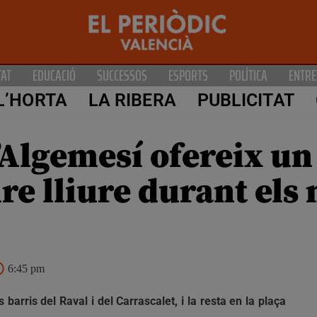
TAT
EDUCACIÓ
SUCCESSOS
ESPORTS
POLÍTICA
ENTRE
L’HORTA
LA RIBERA
PUBLICITAT
Algemesí ofereix un 
aire lliure durant els
6:45 pm
barris del Raval i del Carrascalet, i la resta en la plaça