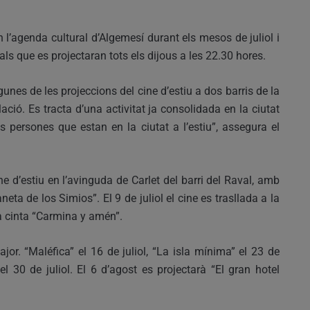
n l’agenda cultural d’Algemesí durant els mesos de juliol i
ials que es projectaran tots els dijous a les 22.30 hores.
unes de les projeccions del cine d’estiu a dos barris de la
lació. Es tracta d’una activitat ja consolidada en la ciutat
es persones que estan en la ciutat a l’estiu”, assegura el
cine d’estiu en l’avinguda de Carlet del barri del Raval, amb
neta de los Simios”. El 9 de juliol el cine es trasllada a la
a cinta “Carmina y amén”.
jor. “Maléfica” el 16 de juliol, “La isla mínima” el 23 de
l 30 de juliol. El 6 d’agost es projectarà “El gran hotel