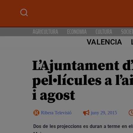
AGRICULTURA
ECONOMIA
CULTURA
SOCIE
VALENCIA
L’Ajuntament d’
pel•lícules a l’
i agost
Ribera Televisió
juny 29, 2015
Dos de les projeccions es duran a terme en els 