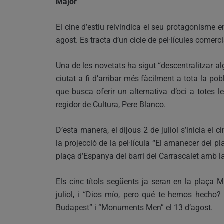
Major
El cine d’estiu reivindica el seu protagonisme e
agost. Es tracta d’un cicle de pel·lícules comerc
Una de les novetats ha sigut “descentralitzar alg
ciutat a fi d’arribar més fàcilment a tota la pob
que busca oferir un alternativa d’oci a totes l
regidor de Cultura, Pere Blanco.
D’esta manera, el dijous 2 de juliol s’inicia el 
la projecció de la pel·lícula “El amanecer del pla
plaça d’Espanya del barri del Carrascalet amb l
Els cinc títols següents ja seran en la plaça Ma
juliol, i “Dios mío, pero qué te hemos hecho? e
Budapest” i “Monuments Men” el 13 d’agost.