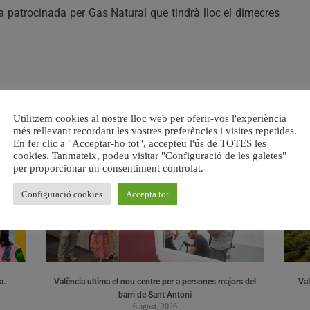
la patrocinada per Gas Natural que tindrà lloc el dimecres
Utilitzem cookies al nostre lloc web per oferir-vos l'experiència
RELACIONAT
més rellevant recordant les vostres preferències i visites repetides.
En fer clic a "Acceptar-ho tot", accepteu l'ús de TOTES les
cookies. Tanmateix, podeu visitar "Configuració de les galetes"
per proporcionar un consentiment controlat.
Configuració cookies
Accepta tot
a.
València ultima el nou centre per a persones majors del
Val
barri de Sant Antoni
6 agost, 2026