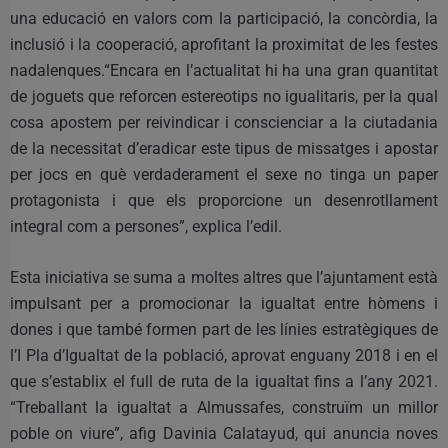
una educació en valors com la participació, la concòrdia, la
inclusió i la cooperació, aprofitant la proximitat de les festes
nadalenques.“Encara en l’actualitat hi ha una gran quantitat
de joguets que reforcen estereotips no igualitaris, per la qual
cosa apostem per reivindicar i conscienciar a la ciutadania
de la necessitat d’eradicar este tipus de missatges i apostar
per jocs en què verdaderament el sexe no tinga un paper
protagonista i que els proporcione un desenrotllament
integral com a persones”, explica l’edil.
Esta iniciativa se suma a moltes altres que l’ajuntament està
impulsant per a promocionar la igualtat entre hòmens i
dones i que també formen part de les línies estratègiques de
l’I Pla d’Igualtat de la població, aprovat enguany 2018 i en el
que s’establix el full de ruta de la igualtat fins a l’any 2021.
“Treballant la igualtat a Almussafes, construïm un millor
poble on viure”, afig Davinia Calatayud, qui anuncia noves