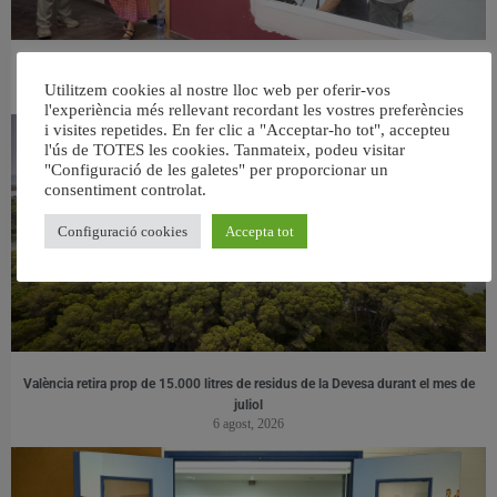
València ultima el nou centre per a persones majors del barri de Sant Antoni
Utilitzem cookies al nostre lloc web per oferir-vos
6 agost, 2026
l'experiència més rellevant recordant les vostres preferències
i visites repetides. En fer clic a "Acceptar-ho tot", accepteu
l'ús de TOTES les cookies. Tanmateix, podeu visitar
"Configuració de les galetes" per proporcionar un
consentiment controlat.
Configuració cookies
Accepta tot
València retira prop de 15.000 litres de residus de la Devesa durant el mes de
juliol
6 agost, 2026