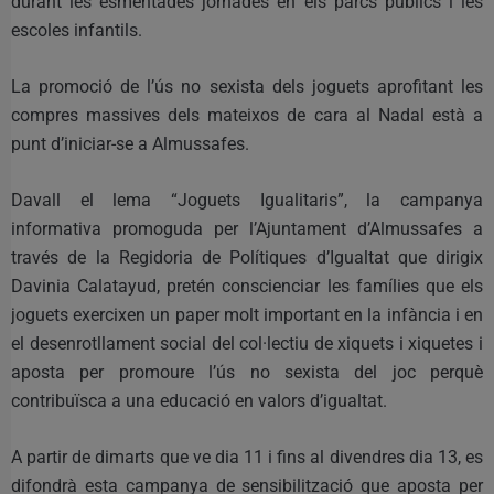
durant les esmentades jornades en els parcs públics i les
escoles infantils.
La promoció de l’ús no sexista dels joguets aprofitant les
compres massives dels mateixos de cara al Nadal està a
punt d’iniciar-se a Almussafes.
Davall el lema “Joguets Igualitaris”, la campanya
informativa promoguda per l’Ajuntament d’Almussafes a
través de la Regidoria de Polítiques d’Igualtat que dirigix
Davinia Calatayud, pretén conscienciar les famílies que els
joguets exercixen un paper molt important en la infància i en
el desenrotllament social del col·lectiu de xiquets i xiquetes i
aposta per promoure l’ús no sexista del joc perquè
contribuïsca a una educació en valors d’igualtat.
A partir de dimarts que ve dia 11 i fins al divendres dia 13, es
difondrà esta campanya de sensibilització que aposta per