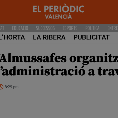
TAT
EDUCACIÓ
SUCCESSOS
ESPORTS
POLÍTICA
ENTRE
L’HORTA
LA RIBERA
PUBLICITAT
’Almussafes organitz
 l’administració a tr
8:29 pm