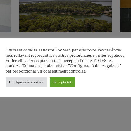
s del
València retira prop de 15.000 litres de residus de la
Valènci
Devesa durant el mes de juliol
Utilitzem cookies al nostre lloc web per oferir-vos l'experiència
6 agost, 2026
més rellevant recordant les vostres preferències i visites repetides.
En fer clic a "Acceptar-ho tot", accepteu l'ús de TOTES les
cookies. Tanmateix, podeu visitar "Configuració de les galetes"
per proporcionar un consentiment controlat.
Configuració cookies
Accepta tot