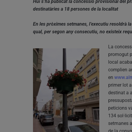
Hui s’ha publicat la concessió provisional del p
destinatàries a 18 persones de la localitat
En les pròximes setmanes, l’executiu resoldrà la 
qual, per segon any consecutiu, no existeix requi
La concessi
promogut pe
local acaba
complien am
en
www.alm
primer lot 
destinat a 
pressuposta
peticions v
134 sol·lic
setmanes an
de la convo