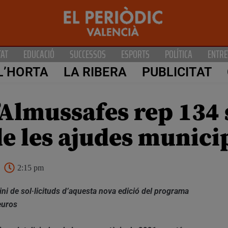
TAT
EDUCACIÓ
SUCCESSOS
ESPORTS
POLÍTICA
ENTRE
L’HORTA
LA RIBERA
PUBLICITAT
Almussafes rep 134 s
de les ajudes municip
2:15 pm
ini de sol·licituds d’aquesta nova edició del programa
euros