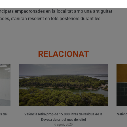
tre l’1 d’octubre de 2020 i el 30 de setembre de 2021,
ncipats empadronades en la localitat amb una antiguitat
des, s’aniran resolent en lots posteriors durant les
RELACIONAT
s del
València retira prop de 15.000 litres de residus de la
Valènci
Devesa durant el mes de juliol
6 agost, 2026