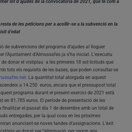
rimer lot d’ajudes de la convocatòria de 2021, que té com a
resta de les peticions per a acollir-se a la subvenció en la
sit d’edat
ó de subvencions del programa d’ajudes al lloguer
r l’Ajuntament d’Almussafes ja s’ha iniciat. L’executiu
 de donar el vistiplau a les primeres 18 sol·licituds que
b tots els requisits de les bases, que poden consultar-se
ussafes.net
. La quantitat total atorgada en aquest
ascendeix a 14.250 euros, encara que el pressupost total
aquest programa durant el present exercici de 2021 està
t en 81.785 euros. El període de presentació de les
a finalitzar el passat dia 1 de desembre amb un total de
ituds entregades, per la qual cosa en les pròximes
iran anunciant-se noves tandes d’assignacions. L’èxit
catòria ve donat per l’eliminació, per segon any