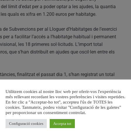
del límit d’edat per a poder optar a les ajudes, la quantia
es quals es xifra en 1.200 euros per habitatge.
 de Subvencions per al Lloguer d’Habitatges de l’exercici
per a facilitar l’accés a l’habitatge habitual i permanent
sional, les 18 primeres sol·licituds. L’import total
, que s’han distribuït en ajudes que oscil·len entre els
àncies, finalitzat el passat dia 1, s’han registrat un total
qüència directa de l’eliminació del límit d’edat per a
que viuen de lloguer i, sens dubte, aquest programa
Utilitzem cookies al nostre lloc web per oferir-vos l'experiència
més rellevant recordant les vostres preferències i visites repetides.
ue els ajuda a subvencionar parcialment el cost del
En fer clic a "Acceptar-ho tot", accepteu l'ús de TOTES les
hàgem dotat amb 81.785 euros la partida d’aquest
cookies. Tanmateix, podeu visitar "Configuració de les galetes"
nt edició”, comenta l’alcalde, Toni González.
per proporcionar un consentiment controlat.
Configuració cookies
Accepta tot
 col·laborar en l’accés a l’habitatge habitual i permanent