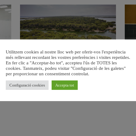
Utilitzem cookies al nostre lloc web per oferir-vos l'experiència
més rellevant recordant les vostres preferències i visites repetides.
s del
València retira prop de 15.000 litres de residus de la
Valènci
En fer clic a "Acceptar-ho tot", accepteu l'ús de TOTES les
Devesa durant el mes de juliol
cookies. Tanmateix, podeu visitar "Configuració de les galetes"
6 agost, 2026
per proporcionar un consentiment controlat.
Configuració cookies
Accepta tot