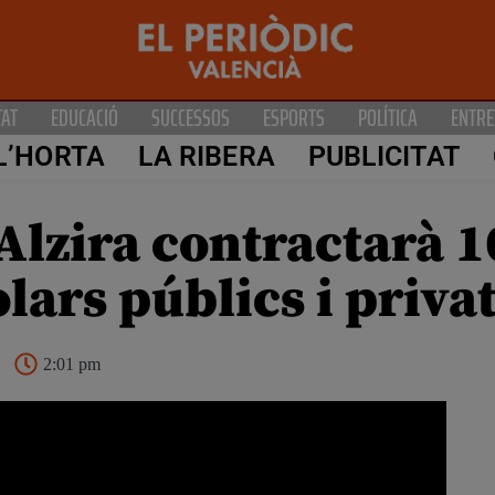
TAT
EDUCACIÓ
SUCCESSOS
ESPORTS
POLÍTICA
ENTRE
L’HORTA
LA RIBERA
PUBLICITAT
Alzira contractarà 
olars públics i priva
2:01 pm