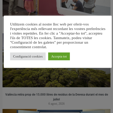
València ultima el nou centre per a persones majors del barri de Sant Antoni
Utilitzem cookies al nostre lloc web per oferir-vos
6 agost, 2026
l'experiència més rellevant recordant les vostres preferències
i visites repetides. En fer clic a "Acceptar-ho tot", accepteu
l'ús de TOTES les cookies. Tanmateix, podeu visitar
"Configuració de les galetes" per proporcionar un
consentiment controlat.
Configuració cookies
Accepta tot
València retira prop de 15.000 litres de residus de la Devesa durant el mes de
juliol
6 agost, 2026