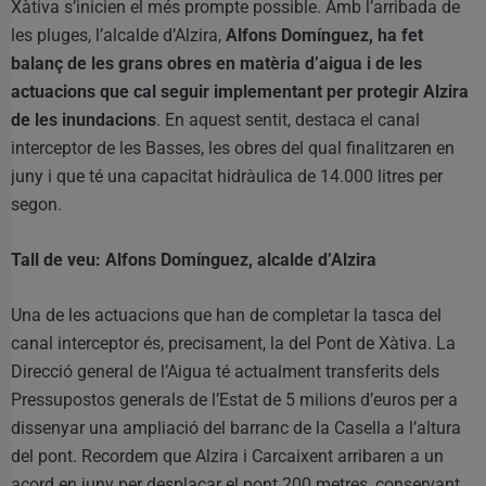
Xàtiva s’inicien el més prompte possible. Amb l’arribada de
les pluges, l’alcalde d’Alzira,
Alfons Domínguez, ha fet
balanç de les grans obres en matèria d’aigua i de les
actuacions que cal seguir implementant per protegir Alzira
de les inundacions
. En aquest sentit, destaca el canal
interceptor de les Basses, les obres del qual finalitzaren en
juny i que té una capacitat hidràulica de 14.000 litres per
segon.
Tall de veu: Alfons Domínguez, alcalde d’Alzira
Una de les actuacions que han de completar la tasca del
canal interceptor és, precisament, la del Pont de Xàtiva. La
Direcció general de l’Aigua té actualment transferits dels
Pressupostos generals de l’Estat de 5 milions d’euros per a
dissenyar una ampliació del barranc de la Casella a l’altura
del pont. Recordem que Alzira i Carcaixent arribaren a un
acord en juny per desplaçar el pont 200 metres, conservant