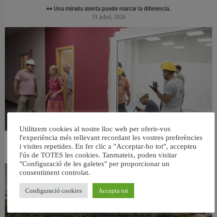
👀 Una mirada atenta puede marcar la diferencia.
31 juliol, 2026
Utilitzem cookies al nostre lloc web per oferir-vos
l'experiència més rellevant recordant les vostres preferències
València ultima el nou centre per a persones majors del barri de Sant Antoni
i visites repetides. En fer clic a "Acceptar-ho tot", accepteu
6 agost, 2026
l'ús de TOTES les cookies. Tanmateix, podeu visitar
"Configuració de les galetes" per proporcionar un
consentiment controlat.
Configuració cookies
Accepta tot