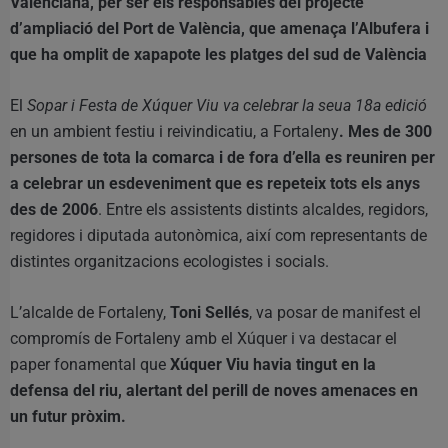
Valenciana, per ser els responsables del projecte
d’ampliació del Port de València, que amenaça l’Albufera i
que ha omplit de xapapote les platges del sud de València
El
Sopar i Festa de Xúquer Viu va celebrar la seua 18a edició
en un ambient festiu i reivindicatiu, a Fortaleny
. Mes de 300
persones de tota la comarca i de fora d’ella es reuniren per
a celebrar un esdeveniment que es repeteix tots els anys
des de 2006
. Entre els assistents distints alcaldes, regidors,
regidores i diputada autonòmica, així com representants de
distintes organitzacions ecologistes i socials.
L’alcalde de Fortaleny,
Toni Sellés
, va posar de manifest el
compromís de Fortaleny amb el Xúquer i va destacar el
paper fonamental que
Xúquer Viu havia tingut en la
defensa del riu, alertant del perill de noves amenaces en
un futur pròxim.