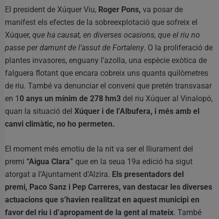
El president de Xúquer Viu,
Roger Pons,
va posar de
manifest els efectes de la sobreexplotació que sofreix el
Xúquer,
que ha causat, en diverses ocasions, que el riu no
passe per damunt de l’assut de Fortaleny
. O la proliferació de
plantes invasores, enguany l’azolla, una espècie exòtica de
falguera flotant que encara cobreix uns quants quilòmetres
de riu. També va denunciar el conveni que pretén transvasar
en 1
0 anys un mínim de 278 hm3
del riu Xúquer al Vinalopó,
quan la situació del
Xúquer i de l’Albufera, i més amb el
canvi climàtic, no ho permeten.
El moment més emotiu de la nit va ser el lliurament del
premi
“Aigua Clara”
que en la seua 19a edició ha sigut
atorgat a l’Ajuntament d’Alzira.
Els presentadors del
premi, Paco Sanz i Pep Carreres, van destacar les diverses
actuacions que s’havien realitzat en aquest municipi en
favor del riu i d’apropament de la gent al mateix
. També