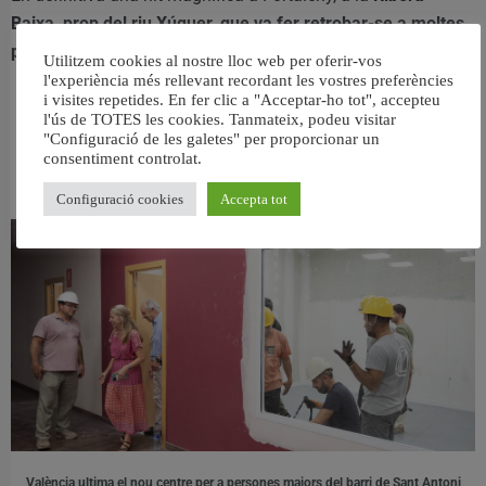
Baixa, prop del riu Xúquer, que va fer retrobar-se a moltes
persones unides en la lluita per un Xúquer Viu.
Utilitzem cookies al nostre lloc web per oferir-vos
l'experiència més rellevant recordant les vostres preferències
i visites repetides. En fer clic a "Acceptar-ho tot", accepteu
l'ús de TOTES les cookies. Tanmateix, podeu visitar
"Configuració de les galetes" per proporcionar un
consentiment controlat.
RELACIONAT
Configuració cookies
Accepta tot
València ultima el nou centre per a persones majors del barri de Sant Antoni