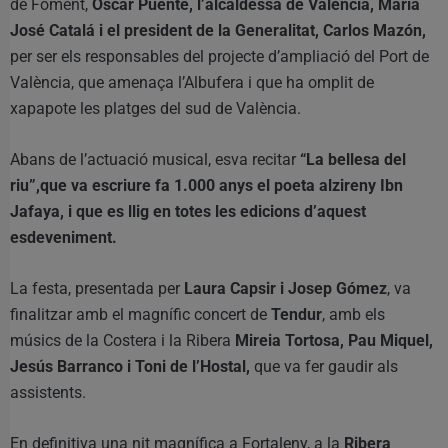
de Foment,
Óscar Puente, l’alcaldessa de València, Maria
José Catalá i el president de la Generalitat, Carlos Mazón,
per ser els responsables del projecte d’ampliació del Port de
València, que amenaça l’Albufera i que ha omplit de
xapapote les platges del sud de València.
Abans de l’actuació musical, esva recitar
“La bellesa del
riu”,que va escriure fa 1.000 anys el poeta alzireny Ibn
Jafaya, i que es llig en totes les edicions d’aquest
esdeveniment.
La festa, presentada per
Laura Capsir i Josep Gómez
, va
finalitzar amb el magnífic concert de
Tendur
, amb els
músics de la Costera i la Ribera
Mireia Tortosa, Pau Miquel,
Jesús Barranco i Toni de l’Hostal,
que va fer gaudir als
assistents.
En definitiva una nit magnífica a Fortaleny, a la
Ribera