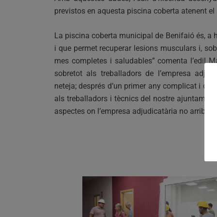
previstos en aquesta piscina coberta atenent el s
La piscina coberta municipal de Benifaió és, a ho
i que permet recuperar lesions musculars i, sobre
mes completes i saludables” comenta l’edil Mar
sobretot als treballadors de l’empresa adjudic
neteja; després d’un primer any complicat i difíc
als treballadors i tècnics del nostre ajuntamen
aspectes on l’empresa adjudicatària no arribava