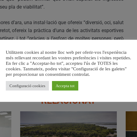
eu pla de viabilitat”.
res d’ara, una instal·lació que ofereix “diversió, oci, salut
tot, ofereix la pràctica d’una de les activitats esportives
tínez, i tot “gràcies a l’esforç de moltes persones, però
atària del servei; recepcionistes, monitors, socorristes,
Utilitzem cookies al nostre lloc web per oferir-vos l'experiència
il, el 2018 ha sigut l’any de la consolidació, sense oblidar
més rellevant recordant les vostres preferències i visites repetides.
t, que han complementat amb eficiència i eficàcia aquells
En fer clic a "Acceptar-ho tot", accepteu l'ús de TOTES les
cookies. Tanmateix, podeu visitar "Configuració de les galetes"
”.
per proporcionar un consentiment controlat.
Configuració cookies
Accepta tot
RELACIONAT