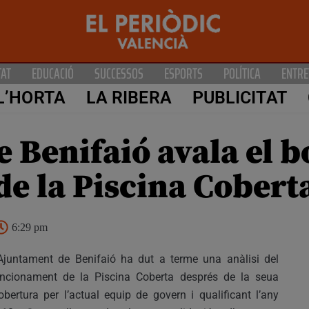
TAT
EDUCACIÓ
SUCCESSOS
ESPORTS
POLÍTICA
ENTRE
L’HORTA
LA RIBERA
PUBLICITAT
 Benifaió avala el b
e la Piscina Coberta
6:29 pm
Ajuntament de Benifaió ha dut a terme una anàlisi del
ncionament de la Piscina Coberta després de la seua
obertura per l’actual equip de govern i qualificant l’any