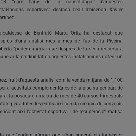
018 “com l’any de la consolidació d’aquestes
stal·lacions esportives” destaca l’edil d’hisenda Xavier
rtínez.
’alcaldessa de Benifaió Marta Ortiz ha destacat que
sprés d’una anàlisi mes a mes de l’ús de la Piscina
berta “podem afirmar que després de la seua reobertura
erar la credibilitat en aquestes instal·lacions i oferir un
nez, fruit d’aquesta anàlisi com la venda mitjana de 1.100
 per a activitats complementàries de la piscina per part de
bara, la posada en marxa de més de 40 cursos trimestrals
ats per a totes les edats així com la creació de convenis
nciant així l’activitat esportiva i de recuperació” matisa
la que “podem afirmar que s’han superat els ingressos