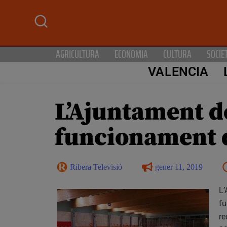
AGRICULTURA
ECONOMIA
CULTURA
SOCIE
VALENCIA
L’Ajuntament de
funcionament d
Ribera Televisió
gener 11, 2019
L’
fu
re