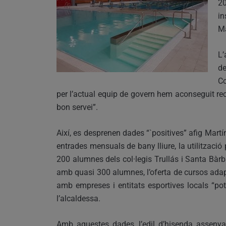
2
in
Ma
L
de
Co
per l’actual equip de govern hem aconseguit recup
bon servei”.
Així, es desprenen dades “`positives” afig Martí
entrades mensuals de bany lliure, la utilització
200 alumnes dels col·legis Trullás i Santa Bàr
amb quasi 300 alumnes, l’oferta de cursos adapt
amb empreses i entitats esportives locals “pote
l’alcaldessa.
Amb aquestes dades, l’edil d’hisenda assenya