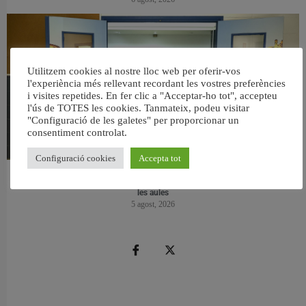
Utilitzem cookies al nostre lloc web per oferir-vos
l'experiència més rellevant recordant les vostres preferències
i visites repetides. En fer clic a "Acceptar-ho tot", accepteu
l'ús de TOTES les cookies. Tanmateix, podeu visitar
"Configuració de les galetes" per proporcionar un
consentiment controlat.
Configuració cookies
Accepta tot
València reforma l’Escola Infantil Pardalets i instal·larà aire condicionat a totes
les aules
5 agost, 2026