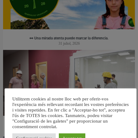
👀 Una mirada atenta puede marcar la diferencia.
31 juliol, 2026
Utilitzem cookies al nostre lloc web per oferir-vos
l'experiència més rellevant recordant les vostres preferències
i visites repetides. En fer clic a "Acceptar-ho tot", accepteu
l'ús de TOTES les cookies. Tanmateix, podeu visitar
"Configuració de les galetes" per proporcionar un
València ultima el nou centre per a persones majors del barri de Sant Antoni
consentiment controlat.
6 agost, 2026