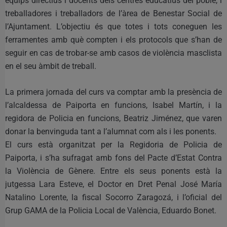
equips directius i docents dels centres educatius del poble, i
treballadores i treballadors de l’àrea de Benestar Social de
l’Ajuntament. L’objectiu és que totes i tots coneguen les
ferramentes amb què compten i els protocols que s’han de
seguir en cas de trobar-se amb casos de violència masclista
en el seu àmbit de treball.
La primera jornada del curs va comptar amb la presència de
l’alcaldessa de Paiporta en funcions, Isabel Martín, i la
regidora de Policia en funcions, Beatriz Jiménez, que varen
donar la benvinguda tant a l’alumnat com als i les ponents.
El curs està organitzat per la Regidoria de Policia de
Paiporta, i s’ha sufragat amb fons del Pacte d’Estat Contra
la Violència de Gènere. Entre els seus ponents està la
jutgessa Lara Esteve, el Doctor en Dret Penal José María
Natalino Lorente, la fiscal Socorro Zaragozá, i l’oficial del
Grup GAMA de la Policia Local de València, Eduardo Bonet.