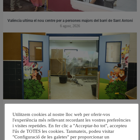
València ultima el nou centre per a persones majors del barri de Sant Antoni
6 agost, 2026
València reforma l’Escola Infantil Pardalets i instal·larà aire condicionat a totes
Utilitzem cookies al nostre lloc web per oferir-vos
les aules
5 agost, 2026
l'experiència més rellevant recordant les vostres preferències
i visites repetides. En fer clic a "Acceptar-ho tot", accepteu
l'ús de TOTES les cookies. Tanmateix, podeu visitar
"Configuració de les galetes" per proporcionar un