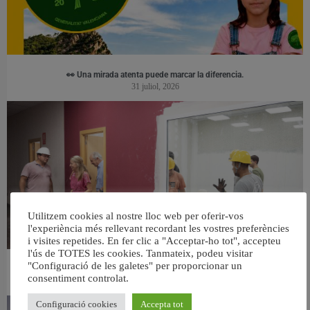
👀 Una mirada atenta puede marcar la diferencia.
31 juliol, 2026
Utilitzem cookies al nostre lloc web per oferir-vos
l'experiència més rellevant recordant les vostres preferències
i visites repetides. En fer clic a "Acceptar-ho tot", accepteu
l'ús de TOTES les cookies. Tanmateix, podeu visitar
"Configuració de les galetes" per proporcionar un
València ultima el nou centre per a persones majors del barri de Sant Antoni
consentiment controlat.
6 agost, 2026
Configuració cookies
Accepta tot