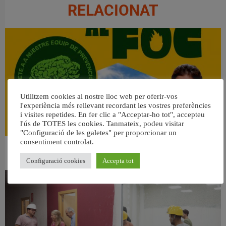
RELACIONAT
Utilitzem cookies al nostre lloc web per oferir-vos
l'experiència més rellevant recordant les vostres preferències
i visites repetides. En fer clic a "Acceptar-ho tot", accepteu
l'ús de TOTES les cookies. Tanmateix, podeu visitar
"Configuració de les galetes" per proporcionar un
consentiment controlat.
👀 Una mirada atenta puede marcar la diferencia.
31 juliol, 2026
Configuració cookies
Accepta tot