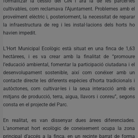
formalitzar la cessió del CIN i ara la de les parcel·les
cultivables, com reclamava l’Ajuntament. Problemes amb el
proveïment elèctric i, posteriorment, la necessitat de reparar
la infraestructura de reg i les instal·lacions dels horts ho
havien impedit.
L’Hort Municipal Ecològic està situat en una finca de 1,63
hectàrees, i es va crear amb la finalitat de “promoure
l’educació ambiental, fomentar la participació ciutadana i el
desenvolupament sostenible, així com conéixer amb un
contacte directe les diferents espècies d’horta tradicionals i
autòctones, com cultivar-les i la seua interacció amb els
mitjans de producció, terra, aigua, llavors i conreu”, segons
consta en el projecte del Parc.
En realitat, es van dissenyar dues àrees diferenciades.
L’anomenat hort ecològic de coneixement ocupa la zona
principal d’accés a la finca, en un recinte barrat de forma