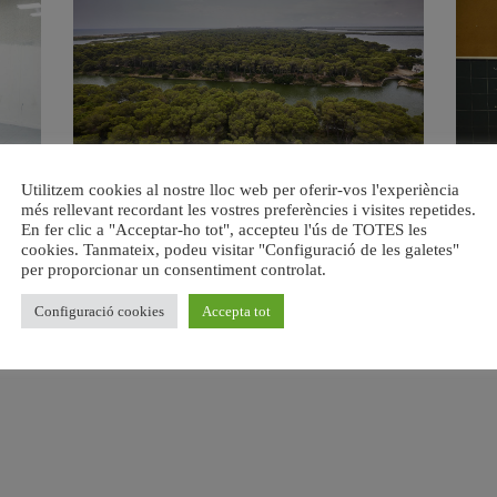
s del
València retira prop de 15.000 litres de residus de la
Valènci
Utilitzem cookies al nostre lloc web per oferir-vos l'experiència
Devesa durant el mes de juliol
més rellevant recordant les vostres preferències i visites repetides.
6 agost, 2026
En fer clic a "Acceptar-ho tot", accepteu l'ús de TOTES les
cookies. Tanmateix, podeu visitar "Configuració de les galetes"
per proporcionar un consentiment controlat.
Configuració cookies
Accepta tot