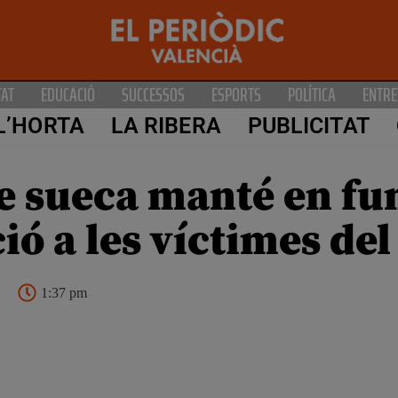
TAT
EDUCACIÓ
SUCCESSOS
ESPORTS
POLÍTICA
ENTRE
L’HORTA
LA RIBERA
PUBLICITAT
e sueca manté en f
ció a les víctimes del
1:37 pm