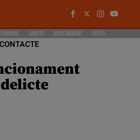
TENIMENT
SANITAT
MEDI AMBIENT
FESTES
CONTACTE
uncionament
 delicte