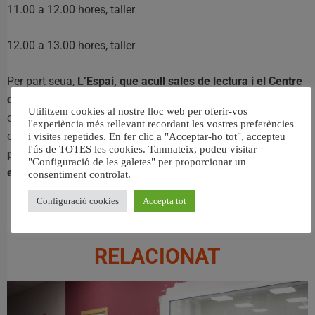
11.00 a 12.00 hores, taller
12.00 a 13.00 hores, taller
Per part seua,
L’Espai, que acull sales de lectura i el Centre
d’Informació Juvenil (CIJ)
continuarà obert per si algun
Utilitzem cookies al nostre lloc web per oferir-vos
ciutadà necessita de la sala d’ordinador, connexió a internet
l'experiència més rellevant recordant les vostres preferències
o qualsevol dels seus serveis. Durant aquesta setmana
i visites repetides. En fer clic a "Acceptar-ho tot", accepteu
l'ús de TOTES les cookies. Tanmateix, podeu visitar
paralitzen la seua activitat formativa i lúdica, però l’espai
"Configuració de les galetes" per proporcionar un
està obert per a fer ús d’aquest.
consentiment controlat.
Configuració cookies
Accepta tot
RELACIONAT