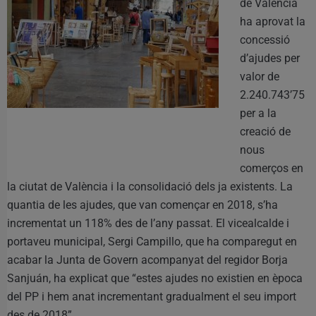
de València
ha aprovat la
concessió
d’ajudes per
valor de
2.240.743’75
per a la
creació de
nous
comerços en
la ciutat de València i la consolidació dels ja existents. La
quantia de les ajudes, que van començar en 2018, s’ha
incrementat un 118% des de l’any passat. El vicealcalde i
portaveu municipal, Sergi Campillo, que ha comparegut en
acabar la Junta de Govern acompanyat del regidor Borja
Sanjuán, ha explicat que “estes ajudes no existien en època
del PP i hem anat incrementant gradualment el seu import
des de 2018”.