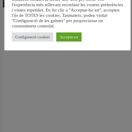
l'experiència més rellevant recordant les vostres preferències
i visites repetides. En fer clic a "Acceptar-ho tot", accepteu
l'ús de TOTES les cookies. Tanmateix, podeu visitar
València reforma l’Escola Infantil Pardalets i instal·larà aire condicionat a totes
"Configuració de les galetes" per proporcionar un
les aules
consentiment controlat.
5 agost, 2026
Configuració cookies
Accepta tot