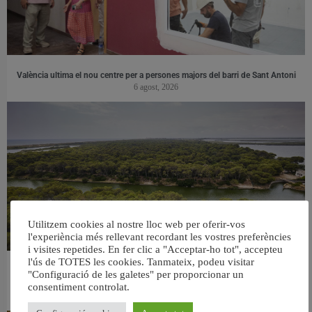
València ultima el nou centre per a persones majors del barri de Sant Antoni
6 agost, 2026
Utilitzem cookies al nostre lloc web per oferir-vos
l'experiència més rellevant recordant les vostres preferències
i visites repetides. En fer clic a "Acceptar-ho tot", accepteu
l'ús de TOTES les cookies. Tanmateix, podeu visitar
València retira prop de 15.000 litres de residus de la Devesa durant el mes de
"Configuració de les galetes" per proporcionar un
juliol
consentiment controlat.
6 agost, 2026