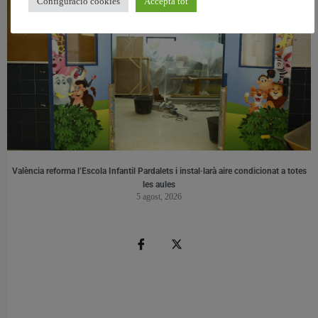
Configuració cookies
Accepta tot
València reforma l’Escola Infantil Pardalets i instal·larà aire condicionat a totes
les aules
5 agost, 2026