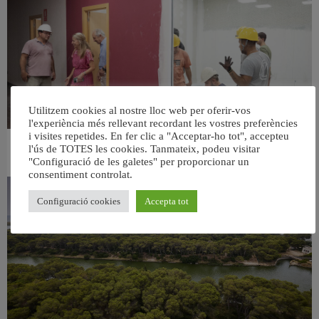
Utilitzem cookies al nostre lloc web per oferir-vos
l'experiència més rellevant recordant les vostres preferències
i visites repetides. En fer clic a "Acceptar-ho tot", accepteu
l'ús de TOTES les cookies. Tanmateix, podeu visitar
València ultima el nou centre per a persones majors del barri de Sant Antoni
"Configuració de les galetes" per proporcionar un
6 agost, 2026
consentiment controlat.
Configuració cookies
Accepta tot