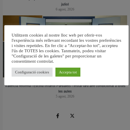
juliol
6 agost, 2026
Utilitzem cookies al nostre lloc web per oferir-vos
l'experiència més rellevant recordant les vostres preferències
i visites repetides. En fer clic a "Acceptar-ho tot", accepteu
l'ús de TOTES les cookies. Tanmateix, podeu visitar
"Configuració de les galetes" per proporcionar un
consentiment controlat.
Configuració cookies
Accepta tot
València reforma l’Escola Infantil Pardalets i instal·larà aire condicionat a totes
les aules
5 agost, 2026