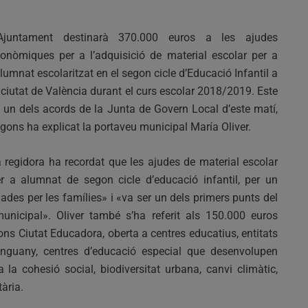
’Ajuntament destinarà 370.000 euros a les ajudes
onòmiques per a l’adquisició de material escolar per a
alumnat escolaritzat en el segon cicle d’Educació Infantil a
 ciutat de València durant el curs escolar 2018/2019. Este
 un dels acords de la Junta de Govern Local d’este matí,
gons ha explicat la portaveu municipal María Oliver.
 regidora ha recordat que les ajudes de material escolar
r a alumnat de segon cicle d’educació infantil, per un
es per les famílies» i «va ser un dels primers punts del
nicipal». Oliver també s’ha referit als 150.000 euros
ons Ciutat Educadora, oberta a centres educatius, entitats
nguany, centres d’educació especial que desenvolupen
 la cohesió social, biodiversitat urbana, canvi climàtic,
tària.