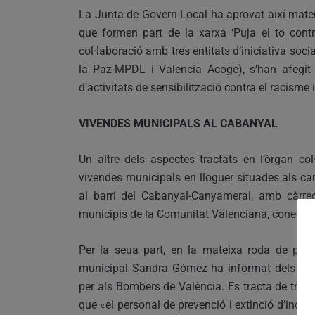
La Junta de Govern Local ha aprovat així matei
que formen part de la xarxa ‘Puja el to contr
col·laboració amb tres entitats d’iniciativa soc
la Paz-MPDL i Valencia Acoge), s’han afegit
d’activitats de sensibilització contra el racisme
VIVENDES MUNICIPALS AL CABANYAL
Un altre dels aspectes tractats en l’òrgan col
vivendes municipals en lloguer situades als ca
al barri del Cabanyal-Canyameral, amb càrrec
municipis de la Comunitat Valenciana, conegut
Per la seua part, en la mateixa roda de pre
municipal Sandra Gómez ha informat dels 200.0
per als Bombers de València. Es tracta de tres 
que «el personal de prevenció i extinció d’incen