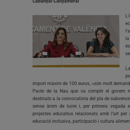
Cabanyal-Canyameral
L
ec
l’
la
és
se
La
pe
import màxim de 100 euros, «són molt demandad
Pacte de la Nau que va complir el govern mu
destinats a la convocatòria del pla de subvenci
sense ànim de lucre i, per primera vegada e
projectes educatius relacionats amb l’art per a
educació inclusiva, participació i cultura alimen