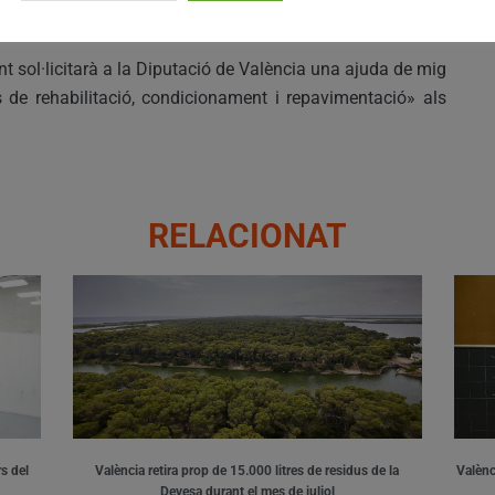
cursos i millors condicions de seguretat».
t sol·licitarà a la Diputació de València una ajuda de mig
es de rehabilitació, condicionament i repavimentació» als
RELACIONAT
s del
València retira prop de 15.000 litres de residus de la
Valènci
Devesa durant el mes de juliol