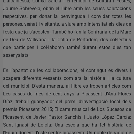
L’alcaldessa, Conxa Garcia i el regidor de Cultura i Festes,
Jaume Sobrevela, obrin el llibre amb les seues salutacions
respectives, per donar la benvinguda i convidar totes les
persones, veïnat i visitants, a viure amb intensitat els dies de
festa que ja s’acosten. També ho fan la Confraria de la Mare
de Déu de Vallivana i la Colla de Portadors, dos col·lectius
que participen i col·laboren també durant estos dies tan
assenyalats.
En l’apartat de les col·laboracions, el contingut és divers i
acapara diferents vessants com ara la història i la cultura
del municipi. D’esta manera, al llibre es troben articles com
Les cases de més de cent anys a Picassent d’Ana Flores
Díaz, treball guanyador del premi d’investigació local dels
premis Picassent 2015; El camí musical de Los Sucesos de
Picassent de Javier Pastor Sanchis i Justo López García;
Sant Ignasi de Loiola: Una escola que ha fet història de
l’Equip docent d’este centre picassentí; Un poble de ràdio de