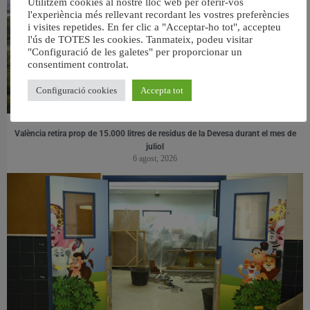
Utilitzem cookies al nostre lloc web per oferir-vos
l'experiència més rellevant recordant les vostres preferències
i visites repetides. En fer clic a "Acceptar-ho tot", accepteu
l'ús de TOTES les cookies. Tanmateix, podeu visitar
"Configuració de les galetes" per proporcionar un
consentiment controlat.
Configuració cookies
Accepta tot
València retira prop de 15.000 litres de residus de la Devesa durant el mes de
juliol
6 agost, 2026