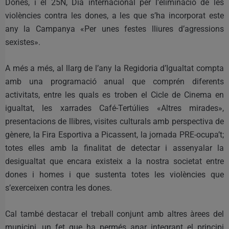
Dones, i el 25N, Dia internacional per l’eliminació de les
violències contra les dones, a les que s’ha incorporat este
any la Campanya «Per unes festes lliures d’agressions
sexistes».
A més a més, al llarg de l’any la Regidoria d’Igualtat compta
amb una programació anual que comprén diferents
activitats, entre les quals es troben el Cicle de Cinema en
igualtat, les xarrades Café-Tertúlies «Altres mirades»,
presentacions de llibres, visites culturals amb perspectiva de
gènere, la Fira Esportiva a Picassent, la jornada PRE-ocupa’t;
totes elles amb la finalitat de detectar i assenyalar la
desigualtat que encara existeix a la nostra societat entre
dones i homes i que sustenta totes les violències que
s’exerceixen contra les dones.
Cal també destacar el treball conjunt amb altres àrees del
municipi, un fet que ha permés anar integrant el principi