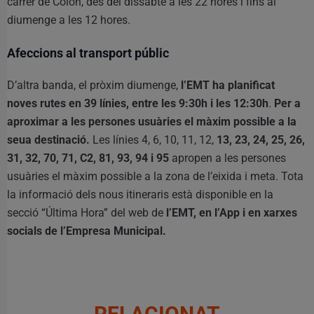
carrer de Colón, des del dissabte a les 22 hores i fins al
diumenge a les 12 hores.
Afeccions al transport públic
D’altra banda, el pròxim diumenge,
l’EMT ha planificat
noves rutes en 39 línies, entre les 9:30h i les 12:30h
.
Per a
aproximar a les persones usuàries el màxim possible a la
seua destinació.
Les línies 4, 6, 10, 11, 12,
13, 23, 24, 25, 26,
31, 32, 70, 71, C2, 81, 93, 94 i 95
apropen a les persones
usuàries el màxim possible a la zona de l’eixida i meta. Tota
la informació dels nous itineraris està disponible en la
secció “Última Hora” del web de
l’EMT, en l’App i en xarxes
socials de l’Empresa Municipal.