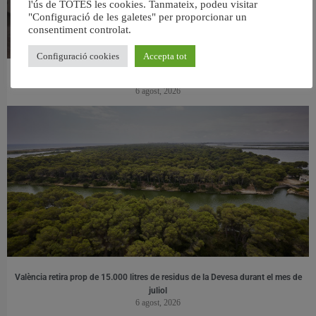
l'ús de TOTES les cookies. Tanmateix, podeu visitar
"Configuració de les galetes" per proporcionar un
consentiment controlat.
Configuració cookies
Accepta tot
València ultima el nou centre per a persones majors del barri de Sant Antoni
6 agost, 2026
València retira prop de 15.000 litres de residus de la Devesa durant el mes de
juliol
6 agost, 2026