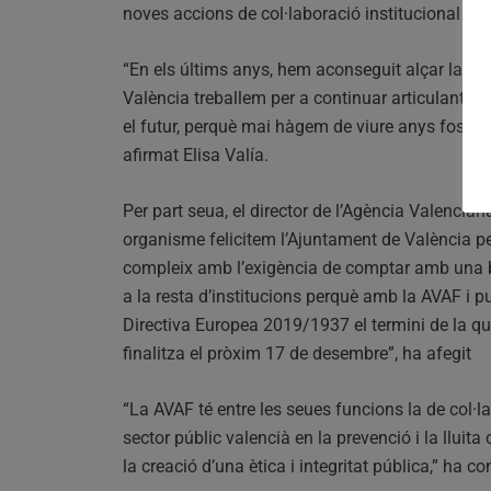
noves accions de col·laboració institucional per
“En els últims anys, hem aconseguit alçar la pro
València treballem per a continuar articulant m
el futur, perquè mai hàgem de viure anys foscos
afirmat Elisa Valía.
Per part seua, el director de l’Agència Valencian
organisme felicitem l’Ajuntament de València pe
compleix amb l’exigència de comptar amb una bú
a la resta d’institucions perquè amb la AVAF i 
Directiva Europea 2019/1937 el termini de la qua
finalitza el pròxim 17 de desembre”, ha afegit
“La AVAF té entre les seues funcions la de col·l
sector públic valencià en la prevenció i la lluita
la creació d’una ètica i integritat pública,” ha co