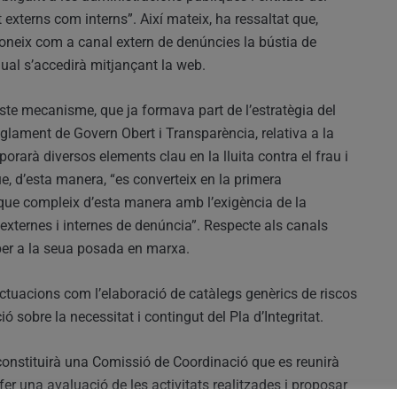
 externs com interns”. Així mateix, ha ressaltat que,
oneix com a canal extern de denúncies la bústia de
qual s’accedirà mitjançant la web.
ste mecanisme, que ja formava part de l’estratègia del
eglament de Govern Obert i Transparència, relativa a la
orarà diversos elements clau en la lluita contra el frau i
ue, d’esta manera, “es converteix en la primera
que compleix d’esta manera amb l’exigència de la
 externes i internes de denúncia”. Respecte als canals
per a la seua posada en marxa.
 actuacions com l’elaboració de catàlegs genèrics de riscos
ó sobre la necessitat i contingut del Pla d’Integritat.
 constituirà una Comissió de Coordinació que es reunirà
fer una avaluació de les activitats realitzades i proposar