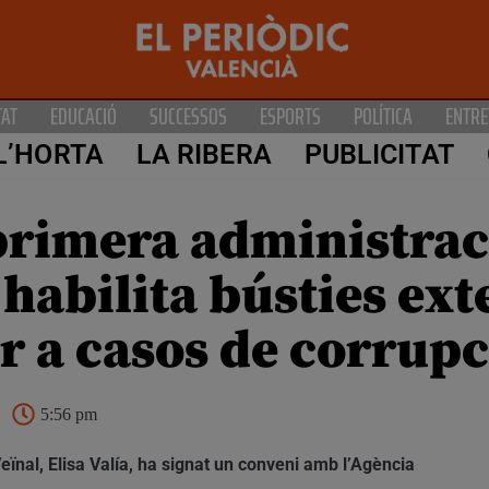
TAT
EDUCACIÓ
SUCCESSOS
ESPORTS
POLÍTICA
ENTRE
L’HORTA
LA RIBERA
PUBLICITAT
primera administraci
abilita bústies exte
r a casos de corrupc
5:56 pm
eïnal, Elisa Valía, ha signat un conveni amb l’Agència