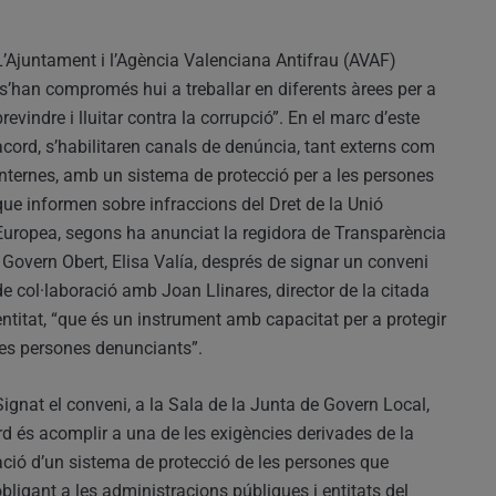
L’Ajuntament i l’Agència Valenciana Antifrau (AVAF)
“s’han compromés hui a treballar en diferents àrees per a
previndre i lluitar contra la corrupció”. En el marc d’este
acord, s’habilitaren canals de denúncia, tant externs com
internes, amb un sistema de protecció per a les persones
que informen sobre infraccions del Dret de la Unió
Europea, segons ha anunciat la regidora de Transparència
i Govern Obert, Elisa Valía, després de signar un conveni
de col·laboració amb Joan Llinares, director de la citada
entitat, “que és un instrument amb capacitat per a protegir
les persones denunciants”.
Signat el conveni, a la Sala de la Junta de Govern Local,
ord és acomplir a una de les exigències derivades de la
ció d’un sistema de protecció de les persones que
bligant a les administracions públiques i entitats del