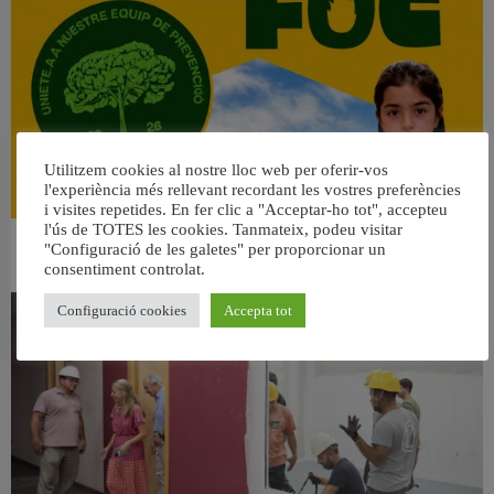
Utilitzem cookies al nostre lloc web per oferir-vos
l'experiència més rellevant recordant les vostres preferències
i visites repetides. En fer clic a "Acceptar-ho tot", accepteu
l'ús de TOTES les cookies. Tanmateix, podeu visitar
"Configuració de les galetes" per proporcionar un
👀 Una mirada atenta puede marcar la diferencia.
consentiment controlat.
31 juliol, 2026
Configuració cookies
Accepta tot