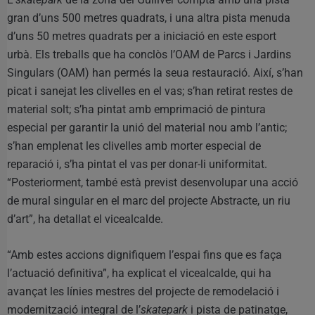
gran d’uns 500 metres quadrats, i una altra pista menuda
d’uns 50 metres quadrats per a iniciació en este esport
urbà. Els treballs que ha conclòs l’OAM de Parcs i Jardins
Singulars (OAM) han permés la seua restauració. Així, s’han
picat i sanejat les clivelles en el vas; s’han retirat restes de
material solt; s’ha pintat amb emprimació de pintura
especial per garantir la unió del material nou amb l’antic;
s’han emplenat les clivelles amb morter especial de
reparació i, s’ha pintat el vas per donar-li uniformitat.
“Posteriorment, també està previst desenvolupar una acció
de mural singular en el marc del projecte Abstracte, un riu
d’art”, ha detallat el vicealcalde.
“Amb estes accions dignifiquem l’espai fins que es faça
l’actuació definitiva”, ha explicat el vicealcalde, qui ha
avançat les línies mestres del projecte de remodelació i
modernització integral de l’
skatepark
i pista de patinatge,