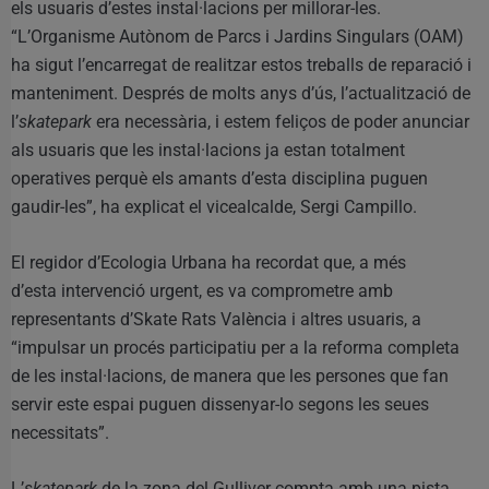
els usuaris d’estes instal·lacions per millorar-les.
“L’Organisme Autònom de Parcs i Jardins Singulars (OAM)
ha sigut l’encarregat de realitzar estos treballs de reparació i
manteniment. Després de molts anys d’ús, l’actualització de
l’
skatepark
era necessària, i estem feliços de poder anunciar
als usuaris que les instal·lacions ja estan totalment
operatives perquè els amants d’esta disciplina puguen
gaudir-les”, ha explicat el vicealcalde, Sergi Campillo.
El regidor d’Ecologia Urbana ha recordat que, a més
d’esta intervenció urgent, es va comprometre amb
representants d’Skate Rats València i altres usuaris, a
“impulsar un procés participatiu per a la reforma completa
de les instal·lacions, de manera que les persones que fan
servir este espai puguen dissenyar-lo segons les seues
necessitats”.
L’
skatepark
de la zona del Gulliver compta amb una pista