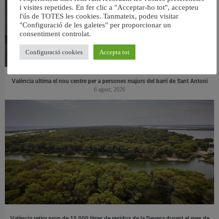
i visites repetides. En fer clic a "Acceptar-ho tot", accepteu
l'ús de TOTES les cookies. Tanmateix, podeu visitar
"Configuració de les galetes" per proporcionar un
consentiment controlat.
Configuració cookies
Accepta tot
València ultima el nou centre per a persones majors del barri de Sant Antoni
6 agost, 2026
València retira prop de 15.000 litres de residus de la Devesa durant el mes de