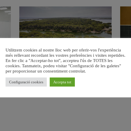
Utilitzem cookies al nostre lloc web per oferir-vos l'experiència
més rellevant recordant les vostres preferències i visites repetides.
s del
València retira prop de 15.000 litres de residus de la
Valènci
En fer clic a "Acceptar-ho tot", accepteu l'ús de TOTES les
Devesa durant el mes de juliol
cookies. Tanmateix, podeu visitar "Configuració de les galetes"
6 agost, 2026
per proporcionar un consentiment controlat.
Configuració cookies
Accepta tot