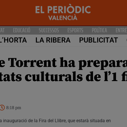
TAT
EDUCACIÓ
SUCCESSOS
ESPORTS
POLÍTICA
ENTRE
L’HORTA
LA RIBERA
PUBLICITAT
e Torrent ha prepar
ats culturals de l’1 f
8:18 pm
 inauguració de la Fira del Llibre, que estarà situada en