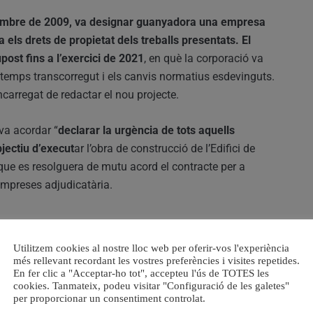
mbre de 2009, va designar guanyadora una empresa
els drets de propietat dels treballs presentats. El
ost fins a l’exercici de 2021
, en què la corporació va
l temps transcorregut i els canvis normatius esdevinguts.
ncarregat de redactar el nou projecte.
va acordar “
declarar la urgència de tots aquells
jectiu d’execut
ar l’obra de construcció de l’Edifici de
que es resolguera de mutu acord el contracte per a
empreses adjudicatària.
Utilitzem cookies al nostre lloc web per oferir-vos l'experiència
concurs d’idees, el regidor delegat de Prevenció i Extinció
més rellevant recordant les vostres preferències i visites repetides.
l passat 23 de maig de 2024 contractar la mateixa
En fer clic a "Acceptar-ho tot", accepteu l'ús de TOTES les
a revisió i actualització del projecte d’edifici de Direcció
cookies. Tanmateix, podeu visitar "Configuració de les galetes"
per proporcionar un consentiment controlat.
 gasto corresponent a la direcció d’obra i coordinació de