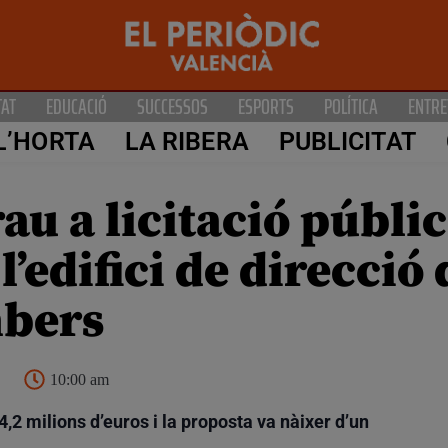
TAT
EDUCACIÓ
SUCCESSOS
ESPORTS
POLÍTICA
ENTRE
L’HORTA
LA RIBERA
PUBLICITAT
au a licitació públic
’edifici de direcció 
mbers
10:00 am
4,2 milions d’euros i la proposta va nàixer d’un