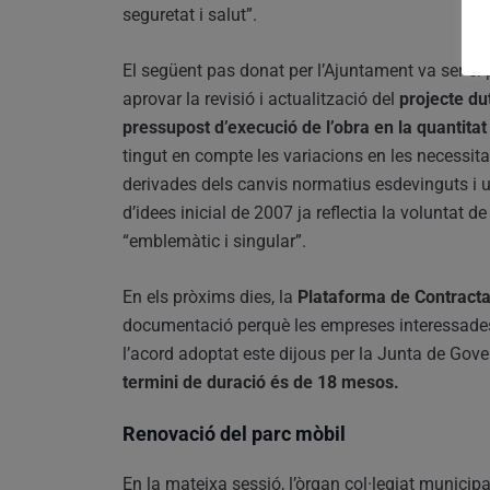
seguretat i salut”.
El següent pas donat per l’Ajuntament va ser el
aprovar la revisió i actualització del
projecte dut
pressupost d’execució de l’obra en la quantita
tingut en compte les variacions en les necessit
derivades dels canvis normatius esdevinguts i u
d’idees inicial de 2007 ja reflectia la voluntat d
“emblemàtic i singular”.
En els pròxims dies, la
Plataforma de Contractac
documentació perquè les empreses interessades 
l’acord adoptat este dijous per la Junta de Gove
termini de duració és de 18 mesos.
Renovació del parc mòbil
En la mateixa sessió, l’òrgan col·legiat municip