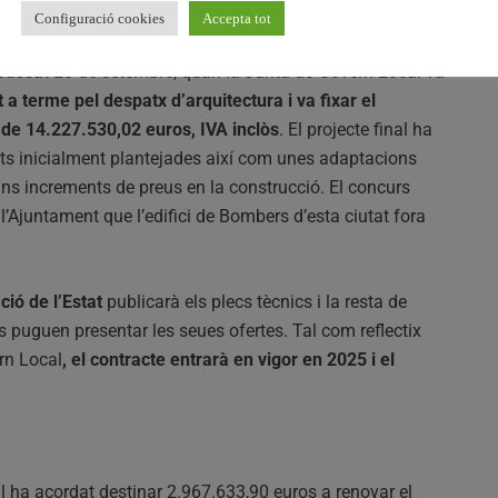
Configuració cookies
Accepta tot
 passat 20 de setembre, quan la Junta de Govern Local va
 a terme pel despatx d’arquitectura i va fixar el
t de 14.227.530,02 euros, IVA inclòs
. El projecte final ha
ats inicialment plantejades així com unes adaptacions
ns increments de preus en la construcció. El concurs
e l’Ajuntament que l’edifici de Bombers d’esta ciutat fora
ió de l’Estat
publicarà els plecs tècnics i la resta de
puguen presentar les seues ofertes. Tal com reflectix
rn Local
, el contracte entrarà en vigor en 2025 i el
al ha acordat destinar 2.967.633,90 euros a renovar el