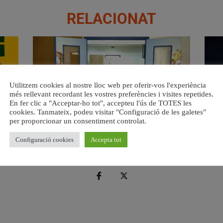
RELACIONAT
Utilitzem cookies al nostre lloc web per oferir-vos l'experiència
més rellevant recordant les vostres preferències i visites repetides.
En fer clic a "Acceptar-ho tot", accepteu l'ús de TOTES les
cookies. Tanmateix, podeu visitar "Configuració de les galetes"
per proporcionar un consentiment controlat.
a.
València reforma l’Escola Infantil Pardalets i instal·larà aire
Valènc
condicionat a totes les aules
Configuració cookies
Accepta tot
5 agost, 2026