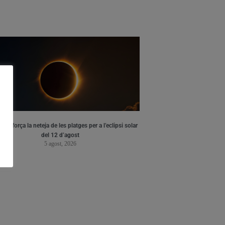
ia reforça la neteja de les platges per a l’eclipsi solar
del 12 d’agost
5 agost, 2026