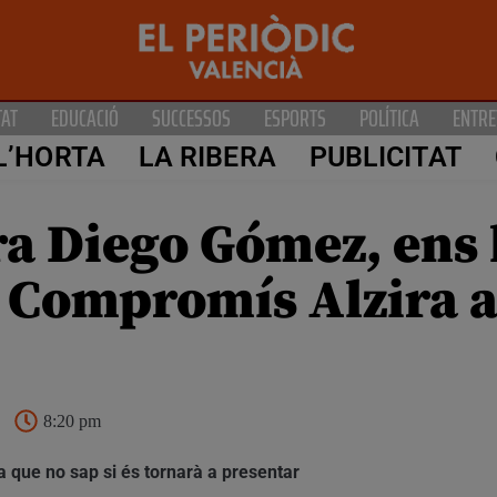
TAT
EDUCACIÓ
SUCCESSOS
ESPORTS
POLÍTICA
ENTRE
L’HORTA
LA RIBERA
PUBLICITAT
ira Diego Gómez, ens
r Compromís Alzira a
8:20 pm
 que no sap si és tornarà a presentar