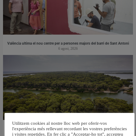
València ultima el nou centre per a persones majors del barri de Sant Antoni
6 agost, 2026
Utilitzem cookies al nostre lloc web per oferir-vos
l'experiència més rellevant recordant les vostres preferències
València retira prop de 15.000 litres de residus de la Devesa durant el mes de
i visites repetides. En fer clic a "Acceptar-ho tot", accepteu
juliol