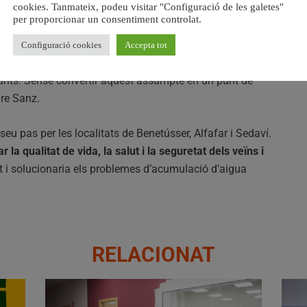
cookies. Tanmateix, podeu visitar "Configuració de les galetes"
per proporcionar un consentiment controlat.
s tot el
suport del consistori en les seues
ment per a aconseguir l’objectiu
. “Treballem des de fa
Configuració cookies
Accepta tot
única solució possible per al problema. Que és el
 junts. Sense convertir aquest assumpte en un punt de
ure Sanz.
 seu pas per les localitats de Benetússer, Alfafar i Sedaví.
r la qualitat de vida, la salut i la seguretat dels veïns i
tat i solucionaria els problemes d’acumulació d’aigua
RELACIONAT