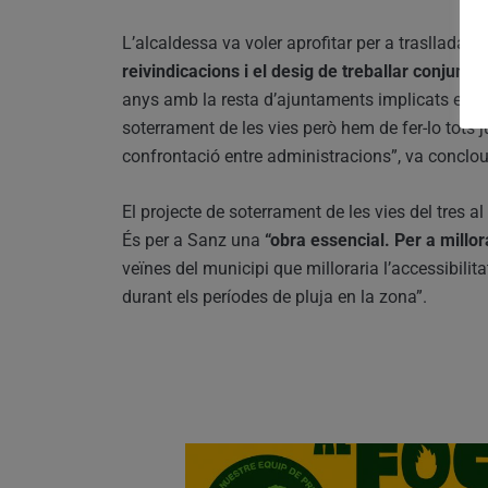
L’alcaldessa va voler aprofitar per a traslladar-lo
reivindicacions i el desig de treballar conjunta
anys amb la resta d’ajuntaments implicats en l’
soterrament de les vies però hem de fer-lo tots
confrontació entre administracions”, va conclo
El projecte de soterrament de les vies del tres al
És per a Sanz una
“obra essencial. Per a millora
veïnes del municipi que milloraria l’accessibili
durant els períodes de pluja en la zona”.