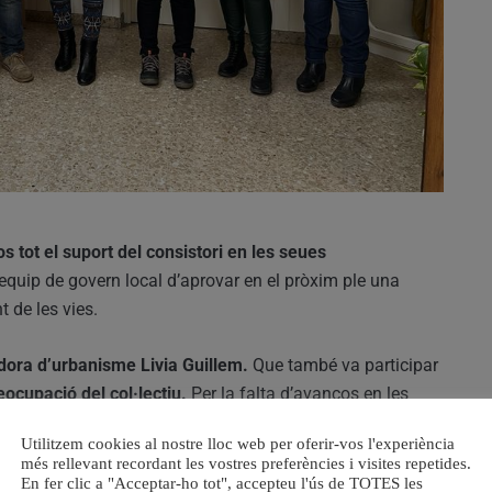
os tot el suport del consistori en les seues
l’equip de govern local d’aprovar en el pròxim ple una
t de les vies.
gidora d’urbanisme Livia Guillem.
Que també va participar
ocupació del col·lectiu.
Per la falta d’avanços en les
ures de la plataforma. “Entenem i compartim la
Utilitzem cookies al nostre lloc web per oferir-vos l'experiència
taforma.
Són molts anys esperant una solució que mai
més rellevant recordant les vostres preferències i visites repetides.
En fer clic a "Acceptar-ho tot", accepteu l'ús de TOTES les