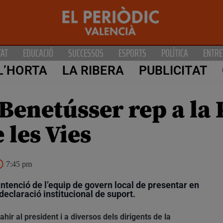
TAT
EDUCACIÓ
SUCCESSOS
ESPORTS
POLÍTICA
ENTRE
L’HORTA
LA RIBERA
PUBLICITAT
 Benetússer rep a la
 les Vies
7:45 pm
intenció de l’equip de govern local de presentar en
declaració institucional de suport.
hir al president i a diversos dels dirigents de la