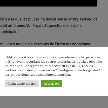
ent a la que les pluges ha deixat sense sostre, l’alberg de
aclet amb unes 50.
A part d’aquestos dos espais,
municipals.
com altres
municipis germans de l’area metropolitana,
r i Forn d’Alcedo.
Utilitzem cookies al nostre lloc web per oferir-vos l'experiència
més rellevant recordant les vostres preferències i visites repetides.
n acollir la gent afectada, anaven a agafar mantes i demés
En fer clic a "Acceptar-ho tot", accepteu l'ús de TOTES les
Creu Roja, pero al estar a Picanya
i al estar aquest
cookies. Tanmateix, podeu visitar "Configuració de les galetes"
per proporcionar un consentiment controlat.
amb la solidaritat d’empreses.
Configuració cookies
Accepta tot
a la gent refugiada als llocs habilitats puga tornar el