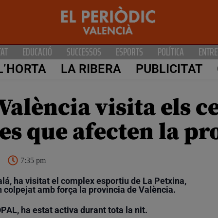
TAT
EDUCACIÓ
SUCCESSOS
ESPORTS
POLÍTICA
ENTRE
L’HORTA
LA RIBERA
PUBLICITAT
València visita els c
es que afecten la pr
7:35 pm
á, ha visitat el complex esportiu de La Petxina,
n colpejat amb força la provincia de València.
L, ha estat activa durant tota la nit.