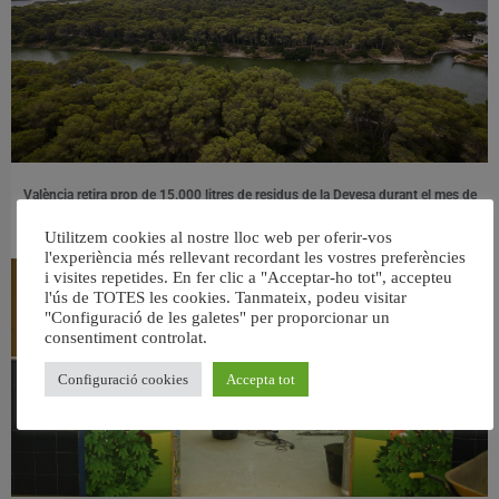
València retira prop de 15.000 litres de residus de la Devesa durant el mes de
juliol
6 agost, 2026
Utilitzem cookies al nostre lloc web per oferir-vos
l'experiència més rellevant recordant les vostres preferències
i visites repetides. En fer clic a "Acceptar-ho tot", accepteu
l'ús de TOTES les cookies. Tanmateix, podeu visitar
"Configuració de les galetes" per proporcionar un
consentiment controlat.
Configuració cookies
Accepta tot