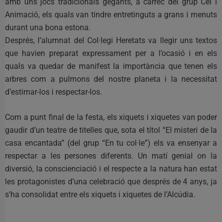
amb uns jocs tradicionals gegants, a càrrec del grup Cel i
Animació, els quals van tindre entretinguts a grans i menuts
durant una bona estona.
Després, l’alumnat del Col·legi Heretats va llegir uns textos
que havien preparat expressament per a l’ocasió i en els
quals va quedar de manifest la importància que tenen els
arbres com a pulmons del nostre planeta i la necessitat
d’estimar-los i respectar-los.
Com a punt final de la festa, els xiquets i xiquetes van poder
gaudir d’un teatre de titelles que, sota el títol “El misteri de la
casa encantada” (del grup “En tu col·le”) els va ensenyar a
respectar a les persones diferents. Un matí genial on la
diversió, la conscienciació i el respecte a la natura han estat
les protagonistes d’una celebració que després de 4 anys, ja
s’ha consolidat entre els xiquets i xiquetes de l’Alcúdia.