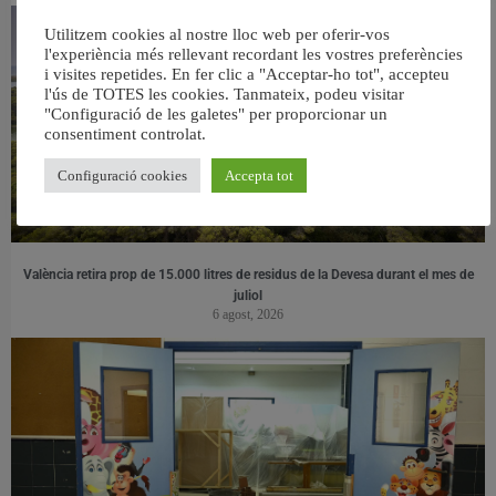
Utilitzem cookies al nostre lloc web per oferir-vos
l'experiència més rellevant recordant les vostres preferències
i visites repetides. En fer clic a "Acceptar-ho tot", accepteu
l'ús de TOTES les cookies. Tanmateix, podeu visitar
"Configuració de les galetes" per proporcionar un
consentiment controlat.
Configuració cookies
Accepta tot
València retira prop de 15.000 litres de residus de la Devesa durant el mes de
juliol
6 agost, 2026