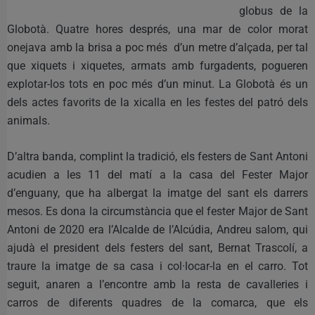
globus de la
Globotà. Quatre hores després, una mar de color morat
onejava amb la brisa a poc més d’un metre d’alçada, per tal
que xiquets i xiquetes, armats amb furgadents, pogueren
explotar-los tots en poc més d’un minut. La Globotà és un
dels actes favorits de la xicalla en les festes del patró dels
animals.
D’altra banda, complint la tradició, els festers de Sant Antoni
acudien a les 11 del matí a la casa del Fester Major
d’enguany, que ha albergat la imatge del sant els darrers
mesos. Es dona la circumstància que el fester Major de Sant
Antoni de 2020 era l’Alcalde de l’Alcúdia, Andreu salom, qui
ajudà el president dels festers del sant, Bernat Trascolí, a
traure la imatge de sa casa i col·locar-la en el carro. Tot
seguit, anaren a l’encontre amb la resta de cavalleries i
carros de diferents quadres de la comarca, que els