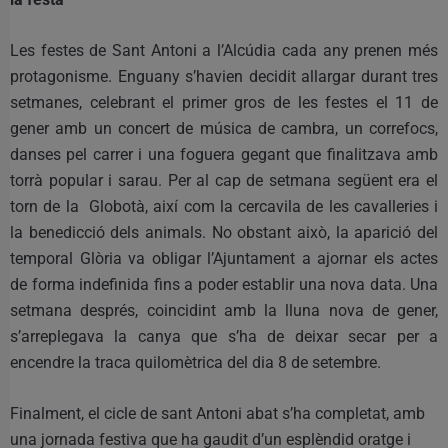
Les festes de Sant Antoni a l’Alcúdia cada any prenen més
protagonisme. Enguany s’havien decidit allargar durant tres
setmanes, celebrant el primer gros de les festes el 11 de
gener amb un concert de música de cambra, un correfocs,
danses pel carrer i una foguera gegant que finalitzava amb
torrà popular i sarau. Per al cap de setmana següent era el
torn de la Globotà, així com la cercavila de les cavalleries i
la benedicció dels animals. No obstant això, la aparició del
temporal Glòria va obligar l’Ajuntament a ajornar els actes
de forma indefinida fins a poder establir una nova data. Una
setmana després, coincidint amb la lluna nova de gener,
s’arreplegava la canya que s’ha de deixar secar per a
encendre la traca quilomètrica del dia 8 de setembre.
Finalment, el cicle de sant Antoni abat s’ha completat, amb
una jornada festiva que ha gaudit d’un esplèndid oratge i