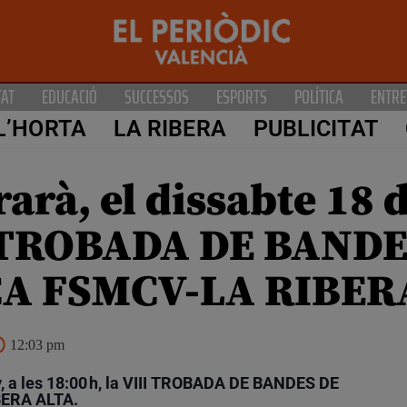
TAT
EDUCACIÓ
SUCCESSOS
ESPORTS
POLÍTICA
ENTRE
L’HORTA
LA RIBERA
PUBLICITAT
arà, el dissabte 18 d
II TROBADA DE BAND
A FSMCV-LA RIBER
12:03 pm
y, a les 18:00 h, la VIII TROBADA DE BANDES DE
ERA ALTA.