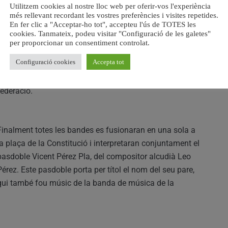
Utilitzem cookies al nostre lloc web per oferir-vos l'experiència
més rellevant recordant les vostres preferències i visites repetides.
En fer clic a "Acceptar-ho tot", accepteu l'ús de TOTES les
cookies. Tanmateix, podeu visitar "Configuració de les galetes"
A la plaça, les autoritats rebran a cadascuna de les
per proporcionar un consentiment controlat.
bandes i es celebrarà un acte protocol·lari en què faran
Configuració cookies
Accepta tot
acte de presència els diferents alcaldes dels pobles
participants, presidents de les societats i membres de la
federació.
Finalment totes les bandes es fusionaran en una sola a
la plaça de la Constitució i interpretaran conjuntament el
pasdoble Vicent Pérez Pla, del compositor alcudià Leo
Pérez. Este pasdoble porta per títol el nom del seu pare,
qui també fou músic de la banda de música de la