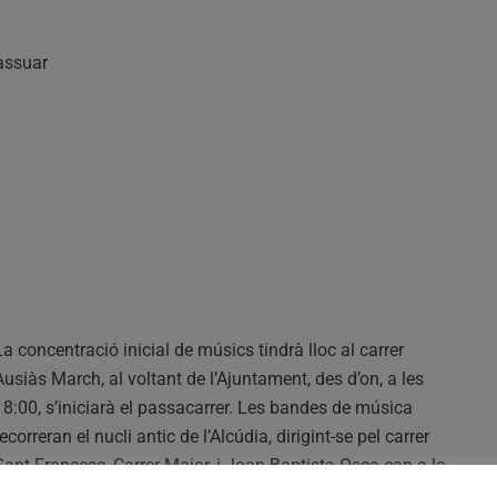
assuar
La concentració inicial de músics tindrà lloc al carrer
Ausiàs March, al voltant de l’Ajuntament, des d’on, a les
18:00, s’iniciarà el passacarrer. Les bandes de música
recorreran el nucli antic de l’Alcúdia, dirigint-se pel carrer
Sant Francesc, Carrer Major, i Joan Baptista Osca cap a la
Plaça Tirant Lo Blanc.