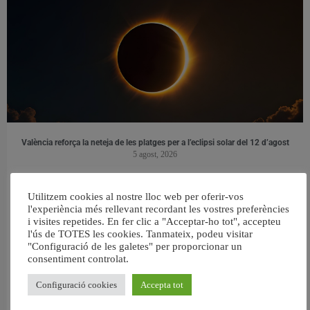
València reforça la neteja de les platges per a l’eclipsi solar del 12 d’agost
5 agost, 2026
Utilitzem cookies al nostre lloc web per oferir-vos
l'experiència més rellevant recordant les vostres preferències
i visites repetides. En fer clic a "Acceptar-ho tot", accepteu
l'ús de TOTES les cookies. Tanmateix, podeu visitar
"Configuració de les galetes" per proporcionar un
consentiment controlat.
Configuració cookies
Accepta tot