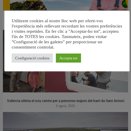
👀 Una mirada atenta puede marcar la diferencia.
Utilitzem cookies al nostre lloc web per oferir-vos
31 juliol, 2026
l'experiència més rellevant recordant les vostres preferències
i visites repetides. En fer clic a "Acceptar-ho tot", accepteu
l'ús de TOTES les cookies. Tanmateix, podeu visitar
"Configuració de les galetes" per proporcionar un
consentiment controlat.
Configuració cookies
Accepta tot
València ultima el nou centre per a persones majors del barri de Sant Antoni
6 agost, 2026