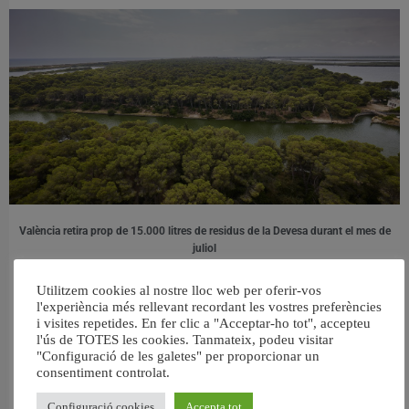
València retira prop de 15.000 litres de residus de la Devesa durant el mes de
juliol
6 agost, 2026
Utilitzem cookies al nostre lloc web per oferir-vos
l'experiència més rellevant recordant les vostres preferències
i visites repetides. En fer clic a "Acceptar-ho tot", accepteu
l'ús de TOTES les cookies. Tanmateix, podeu visitar
"Configuració de les galetes" per proporcionar un
consentiment controlat.
Configuració cookies
Accepta tot