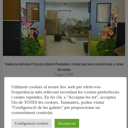
València reforma l’Escola Infantil Pardalets i instal·larà aire condicionat a totes
les aules
5 agost, 2026
Utilitzem cookies al nostre lloc web per oferir-vos
l'experiència més rellevant recordant les vostres preferències
i visites repetides. En fer clic a "Acceptar-ho tot", accepteu
l'ús de TOTES les cookies. Tanmateix, podeu visitar
"Configuració de les galetes" per proporcionar un
consentiment controlat.
Configuració cookies
Accepta tot