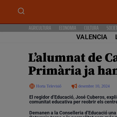
AGRICULTURA
ECONOMIA
CULTURA
SOCIE
VALENCIA
L’alumnat de Ca
Primària ja han
Horta Televisió
desembre 10, 2024
El regidor d’Educació, José Cuberos, expl
comunitat educativa per reobrir els centr
Demanen a la Conselleria d’Educació una s