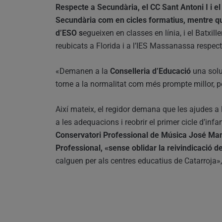
Respecte a Secundària, el CC Sant Antoni I i e
Secundària com en cicles formatius, mentre qu
d’ESO s
egueixen en classes en línia, i el Batxil
reubicats a Florida i a l’IES Massanassa respec
«Demanen a la
Conselleria d’Educació
una solu
torne a la normalitat com més prompte millor, p
Així mateix, el regidor demana que les ajudes a l
a les adequacions i reobrir el primer cicle d’infan
Conservatori Professional de Música José Manu
Professional, «sense oblidar la reivindicació de
calguen per als centres educatius de Catarroja»