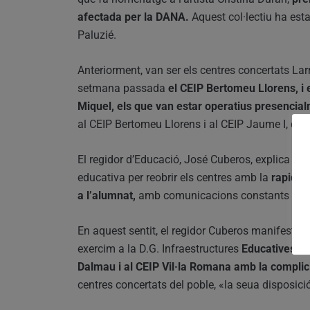
afectada per la DANA.
Aquest col·lectiu ha esta
Paluzié.
Anteriorment, van ser els centres concertats Larro
setmana passada
el CEIP Bertomeu Llorens, i
Miquel, els que van estar operatius presencia
al CEIP Bertomeu Llorens i al CEIP Jaume I, queda
El regidor d’Educació, José Cuberos, explica qu
educativa per reobrir els centres amb la
rapides
a l’alumnat,
amb comunicacions constants amb la
En aquest sentit, el regidor Cuberos manifesta «
exercim a la D.G. Infraestructures
Educatives de
Dalmau i al CEIP Vil·la Romana amb la compli
centres concertats del poble, «la seua disposici