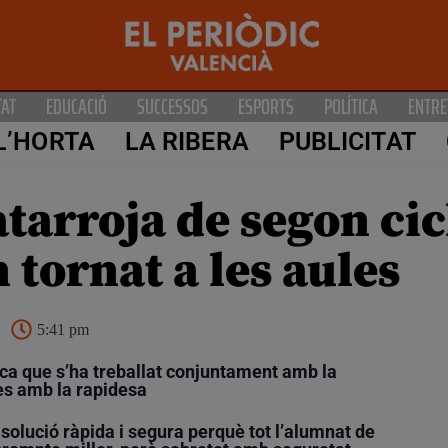
TAT
EDUCACIÓ
SUCCESSOS
ESPORTS
POLÍTICA
ENTRE
L’HORTA
LA RIBERA
PUBLICITAT
tarroja de segon cicl
 tornat a les aules
5:41 pm
ica que s’ha treballat conjuntament amb la
es amb la rapidesa
olució ràpida i segura perquè tot l’alumnat de