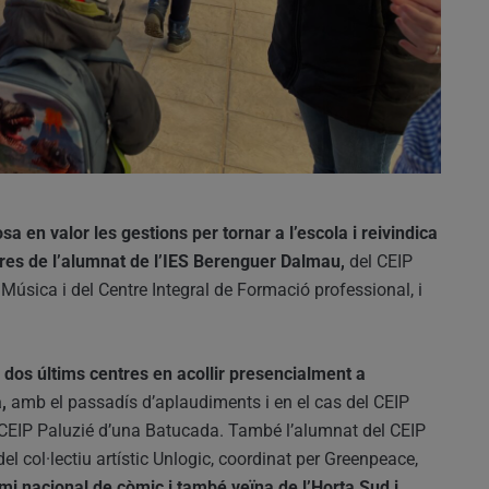
a en valor les gestions per tornar a l’escola i reivindica
ntres de l’alumnat de l’IES Berenguer Dalmau,
del CEIP
Música i del Centre Integral de Formació professional, i
s dos últims centres en acollir presencialment a
a,
amb el passadís d’aplaudiments i en el cas del CEIP
l CEIP Paluzié d’una Batucada. També l’alumnat del CEIP
l col·lectiu artístic Unlogic, coordinat per Greenpeace,
mi nacional de còmic i també veïna de l’Horta Sud i