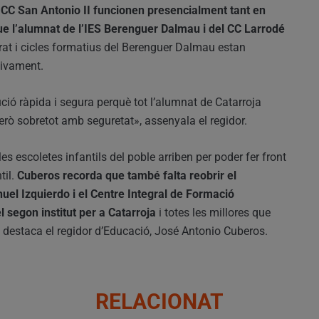
l CC San Antonio II funcionen presencialment tant en
e l’alumnat de l’IES Berenguer Dalmau i del CC Larrodé
lerat i cicles formatius del Berenguer Dalmau estan
tivament.
ció ràpida i segura perquè tot l’alumnat de Catarroja
erò sobretot amb seguretat», assenyala el regidor.
es escoletes infantils del poble arriben per poder fer front
til.
Cuberos recorda que també falta reobrir el
el Izquierdo i el Centre Integral de Formació
l segon institut per a Catarroja
i totes les millores que
, destaca el regidor d’Educació, José Antonio Cuberos.
RELACIONAT