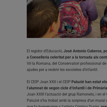
El regidor d’Educació,
José Antonio Cuberos, pos
a Conselleria celeritat per a la tornada als ce
Vil·la Romana, del Conservatori professional de 
ajudes per a reobrir les escoletes d’infantil.
El CEIP Joan XXII i el CEIP
Paluzié han estat el
l’alumnat de segon cicle d’Infantil i de Primàri
Joan XXIII l’actuació del grup Ramonets, i en e
Paluzié s’ha trobat amb la sorpresa d’un mural de
que fa homenatge a l’artista Cristina Durán,
pre