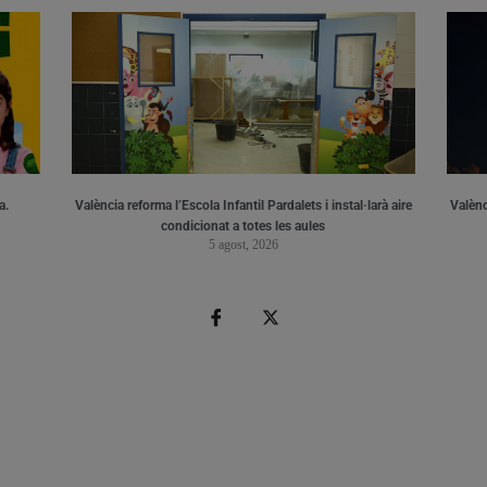
a.
València reforma l’Escola Infantil Pardalets i instal·larà aire
Valènc
condicionat a totes les aules
5 agost, 2026