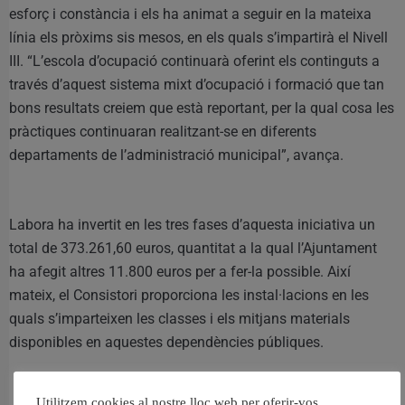
esforç i constància i els ha animat a seguir en la mateixa
línia els pròxims sis mesos, en els quals s’impartirà el Nivell
III. “L’escola d’ocupació continuarà oferint els continguts a
través d’aquest sistema mixt d’ocupació i formació que tan
bons resultats creiem que està reportant, per la qual cosa les
pràctiques continuaran realitzant-se en diferents
departaments de l’administració municipal”, avança.
Labora ha invertit en les tres fases d’aquesta iniciativa un
total de 373.261,60 euros, quantitat a la qual l’Ajuntament
ha afegit altres 11.800 euros per a fer-la possible. Així
mateix, el Consistori proporciona les instal·lacions en les
quals s’imparteixen les classes i els mitjans materials
disponibles en aquestes dependències públiques.
Utilitzem cookies al nostre lloc web per oferir-vos