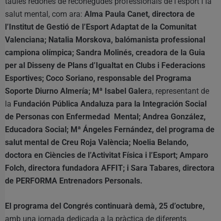
taules redones de reconegudes professionals de l’esport i la
salut mental, com ara:
Alma Paula Canet, directora de
l’Institut de Gestió de l’Esport Adaptat de la Comunitat
Valenciana; Natalia Morskova, balómanista professional
campiona olímpica; Sandra Molinés, creadora de la Guia
per al Disseny de Plans d’Igualtat en Clubs i Federacions
Esportives; Coco Soriano, responsable del Programa
Soporte Diurno Almería; Mª Isabel Galer
a, representant de
la
Fundación Pública Andaluza para la Integración Social
de Personas con Enfermedad Mental; Andrea González,
Educadora Social; Mª Ángeles Fernández, del programa de
salut mental de Creu Roja València; Noelia Belando,
doctora en Ciències de l’Activitat Física i l’Esport; Amparo
Folch, directora fundadora AFFIT; i Sara Tabares, directora
de PERFORMA Entrenadors Personals.
El programa del Congrés continuarà demà, 25 d’octubre,
amb una jornada dedicada a la pràctica de diferents