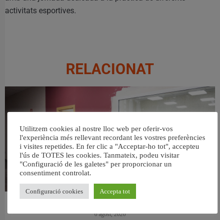
activitats esportives.
RELACIONAT
Utilitzem cookies al nostre lloc web per oferir-vos
l'experiència més rellevant recordant les vostres preferències
i visites repetides. En fer clic a "Acceptar-ho tot", accepteu
l'ús de TOTES les cookies. Tanmateix, podeu visitar
"Configuració de les galetes" per proporcionar un
consentiment controlat.
Configuració cookies
Accepta tot
València ultima el nou centre per a persones majors del barri de Sant Antoni
6 agost, 2026