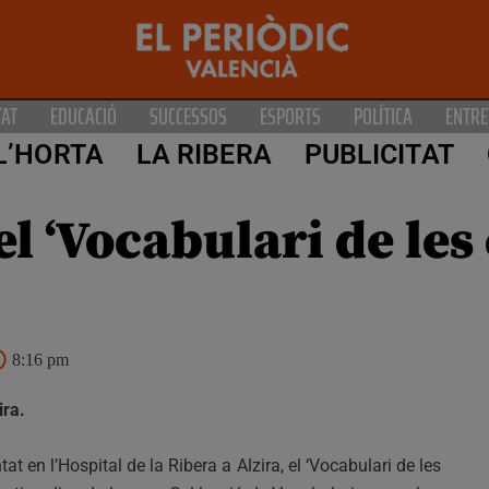
TAT
EDUCACIÓ
SUCCESSOS
ESPORTS
POLÍTICA
ENTRE
L’HORTA
LA RIBERA
PUBLICITAT
l ‘Vocabulari de les 
8:16 pm
ira.
 en l’Hospital de la Ribera a Alzira, el ‘Vocabulari de les