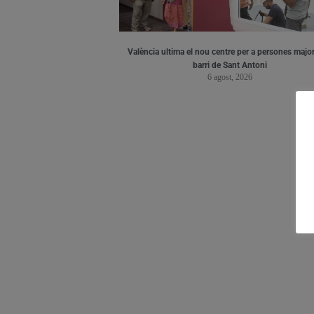
València ultima el nou centre per a persones major
barri de Sant Antoni
6 agost, 2026