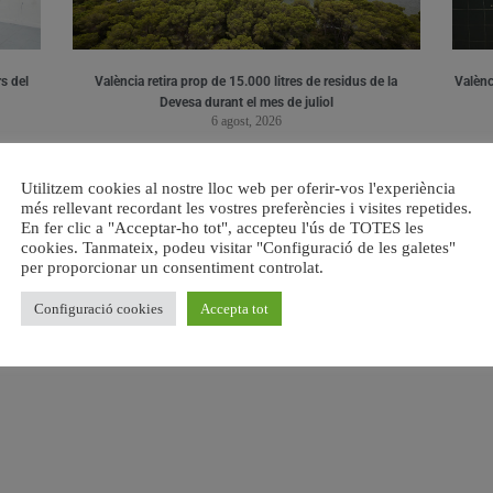
s del
València retira prop de 15.000 litres de residus de la
Valènci
Devesa durant el mes de juliol
6 agost, 2026
Utilitzem cookies al nostre lloc web per oferir-vos l'experiència
més rellevant recordant les vostres preferències i visites repetides.
En fer clic a "Acceptar-ho tot", accepteu l'ús de TOTES les
cookies. Tanmateix, podeu visitar "Configuració de les galetes"
per proporcionar un consentiment controlat.
Configuració cookies
Accepta tot